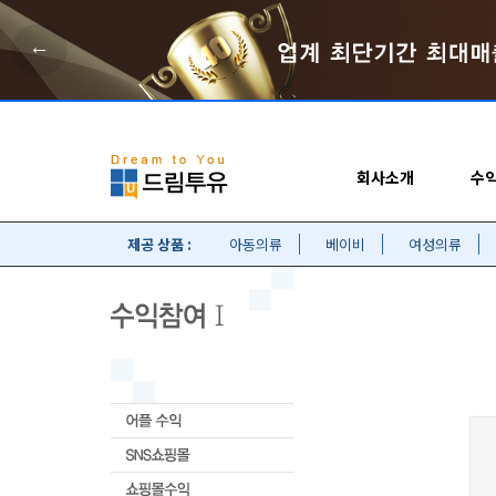
←
회사소개
수
제공 상품 :
아동의류
베이비
여성의류